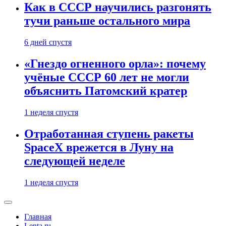
Как в СССР научились разгонять
тучи раньше остального мира
6 дней спустя
«Гнездо огненного орла»: почему
учёные СССР 60 лет не могли
объяснить Патомский кратер
1 неделя спустя
Отработанная ступень ракеты
SpaceX врежется в Луну на
следующей неделе
1 неделя спустя
Главная
Lenta.ru