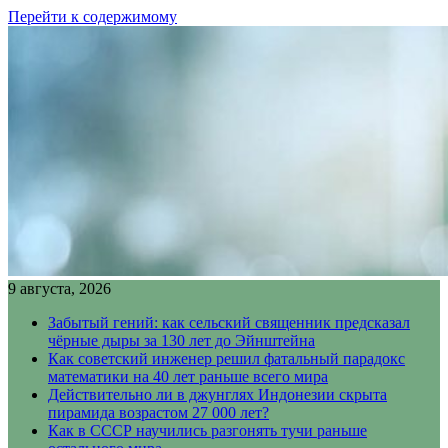
Перейти к содержимому
9 августа, 2026
Забытый гений: как сельский священник предсказал
чёрные дыры за 130 лет до Эйнштейна
Как советский инженер решил фатальный парадокс
математики на 40 лет раньше всего мира
Действительно ли в джунглях Индонезии скрыта
пирамида возрастом 27 000 лет?
Как в СССР научились разгонять тучи раньше