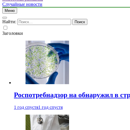
Случайные новости
Меню
Найти:
Заголовки
Роспотребнадзор на обнаружил в ст
1 год спустя
1 год спустя