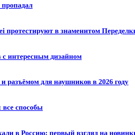
е пропадал
i протестируют в знаменитом Переделк
в с интересным дизайном
 и разъёмом для наушников в 2026 году
 все способы
хали в Россию: первый взгляд на новинк