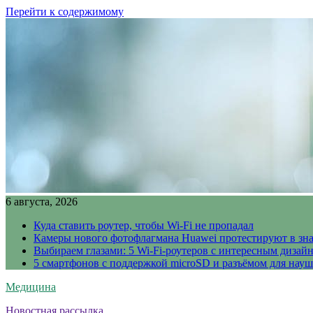
Перейти к содержимому
6 августа, 2026
Куда ставить роутер, чтобы Wi-Fi не пропадал
Камеры нового фотофлагмана Huawei протестируют в зн
Выбираем глазами: 5 Wi-Fi-роутеров с интересным дизай
5 смартфонов с поддержкой microSD и разъёмом для науш
Медицина
Новостная рассылка