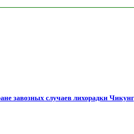
ране завозных случаев лихорадки Чикун