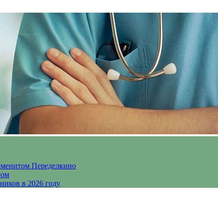
аменитом Переделкино
ном
ников в 2026 году