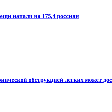
лещи напали на 175,4 россиян
онической обструкцией легких может дос