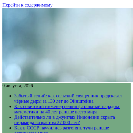
Перейти к содержимому
9 августа, 2026
Забытый гений: как сельский священник предсказал
чёрные дыры за 130 лет до Эйнштейна
Как советский инженер решил фатальный парадокс
математики на 40 лет раньше всего мира
Действительно ли в джунглях Индонезии скрыта
пирамида возрастом 27 000 лет?
Как в СССР научились разгонять тучи раньше