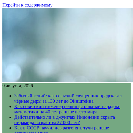
Перейти к содержимому
9 августа, 2026
Забытый гений: как сельский священник предсказал
чёрные дыры за 130 лет до Эйнштейна
Как советский инженер решил фатальный парадокс
математики на 40 лет раньше всего мира
Действительно ли в джунглях Индонезии скрыта
пирамида возрастом 27 000 лет?
Как в СССР научились разгонять тучи раньше