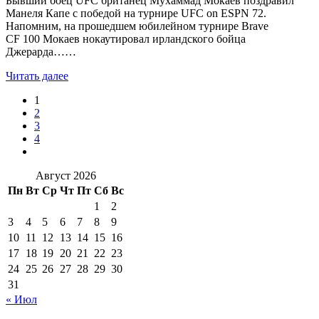
Бывший боец UFC британец Мухаммад Мокаев поздравил
Манеля Капе с победой на турнире UFC on ESPN 72.
Напомним, на прошедшем юбилейном турнире Brave
CF 100 Мокаев нокаутировал ирландского бойца
Джерарда……
Читать далее
1
2
3
4
Август 2026
Пн
Вт
Ср
Чт
Пт
Сб
Вс
1
2
3
4
5
6
7
8
9
10
11
12
13
14
15
16
17
18
19
20
21
22
23
24
25
26
27
28
29
30
31
« Июл