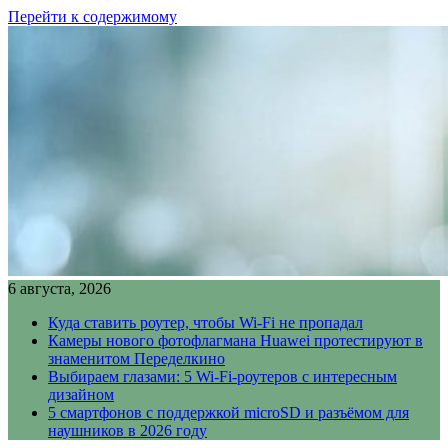
Перейти к содержимому
6 августа, 2026
Куда ставить роутер, чтобы Wi-Fi не пропадал
Камеры нового фотофлагмана Huawei протестируют в
знаменитом Переделкино
Выбираем глазами: 5 Wi-Fi-роутеров с интересным
дизайном
5 смартфонов с поддержкой microSD и разъёмом для
наушников в 2026 году