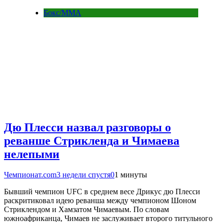
Бокс/MMA
Дю Плесси назвал разговоры о
реванше Стрикленда и Чимаева
нелепыми
Чемпионат.com
3 недели спустя
0
1 минуты
Бывший чемпион UFC в среднем весе Дрикус дю Плесси
раскритиковал идею реванша между чемпионом Шоном
Стриклендом и Хамзатом Чимаевым. По словам
южноафриканца, Чимаев не заслуживает второго титульного