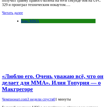
получил травму правого колена на 69-й секунде боя на UFC
329 и проиграл техническим нокаутом….
Читать далее
Бокс/MMA
«Люблю его. Очень уважаю всё, что он
делает для ММА». Илия Топурия — о
Макгрегоре
Чемпионат.com
3 недели спустя
0
1 минуты