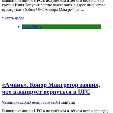
Бывший чемпион UFC в полулёгком и лёгком весе испано-
грузин Илия Топурия лестно высказался в адрес именитого
ирландского бойца UFC Конора Макгрегора….
Читать далее
Бокс/MMA
«Аминь». Конор Макгрегор заявил,
что планирует вернуться в UFC
Чемпионат.com
3 недели спустя
0
1 минуты
Бывший чемпион UFC в полулёгком и лёгком весе ирландец