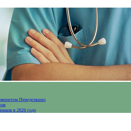
аменитом Переделкино
ном
ников в 2026 году