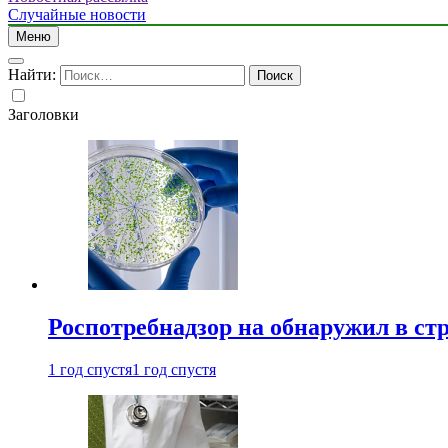
Случайные новости
Меню
Найти:
Заголовки
Роспотребнадзор на обнаружил в ст
1 год спустя
1 год спустя