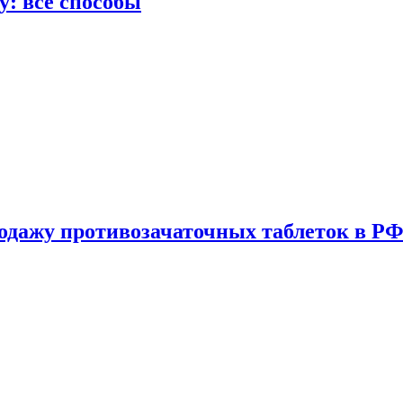
у: все способы
одажу противозачаточных таблеток в РФ