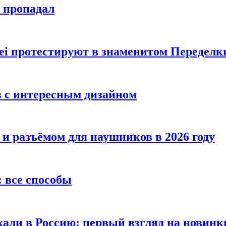
е пропадал
i протестируют в знаменитом Переделк
в с интересным дизайном
 и разъёмом для наушников в 2026 году
 все способы
хали в Россию: первый взгляд на новинк