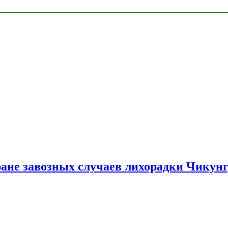
ране завозных случаев лихорадки Чикун