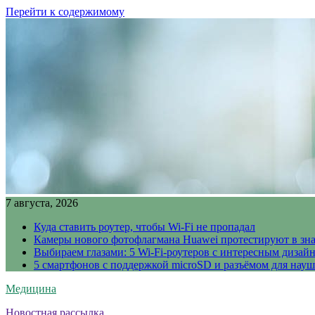
Перейти к содержимому
7 августа, 2026
Куда ставить роутер, чтобы Wi-Fi не пропадал
Камеры нового фотофлагмана Huawei протестируют в зн
Выбираем глазами: 5 Wi-Fi-роутеров с интересным дизай
5 смартфонов с поддержкой microSD и разъёмом для науш
Медицина
Новостная рассылка