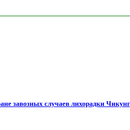
ране завозных случаев лихорадки Чикун