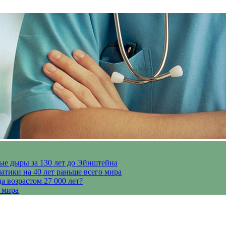
ые дыры за 130 лет до Эйнштейна
тики на 40 лет раньше всего мира
 возрастом 27 000 лет?
 мира