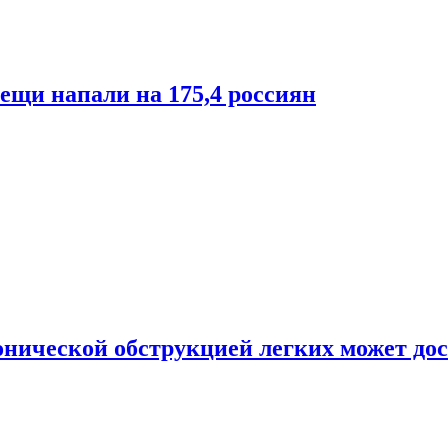
лещи напали на 175,4 россиян
онической обструкцией легких может дос