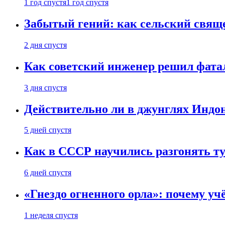
1 год спустя
1 год спустя
Забытый гений: как сельский свящ
2 дня спустя
Как советский инженер решил фатал
3 дня спустя
Действительно ли в джунглях Индон
5 дней спустя
Как в СССР научились разгонять т
6 дней спустя
«Гнездо огненного орла»: почему у
1 неделя спустя