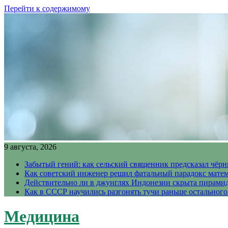
Перейти к содержимому
9 августа, 2026
Забытый гений: как сельский священник предсказал чёрн
Как советский инженер решил фатальный парадокс матема
Действительно ли в джунглях Индонезии скрыта пирамида
Как в СССР научились разгонять тучи раньше остального
Медицина