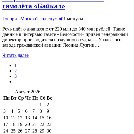
самолёта «Байкал»
Говорит Москва
1 год спустя
0
1 минуты
Речь идёт о диапазоне от 220 млн до 340 млн рублей. Такие
данные в интервью газете «Ведомости» привёл генеральный
директор производителя воздушного судна — Уральского
завода гражданской авиации Леонид Лузгин….
Читать далее
1
2
3
Август 2026
Пн
Вт
Ср
Чт
Пт
Сб
Вс
1
2
3
4
5
6
7
8
9
10
11
12
13
14
15
16
17
18
19
20
21
22
23
24
25
26
27
28
29
30