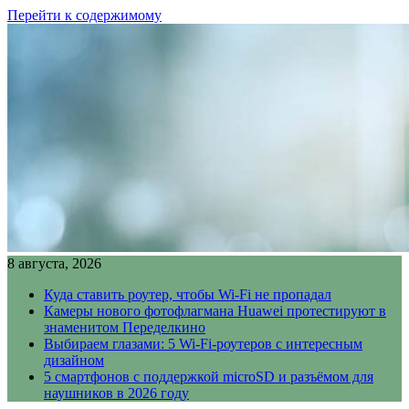
Перейти к содержимому
8 августа, 2026
Куда ставить роутер, чтобы Wi-Fi не пропадал
Камеры нового фотофлагмана Huawei протестируют в
знаменитом Переделкино
Выбираем глазами: 5 Wi-Fi-роутеров с интересным
дизайном
5 смартфонов с поддержкой microSD и разъёмом для
наушников в 2026 году