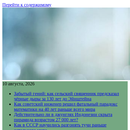
Перейти к содержимому
10 августа, 2026
Забытый гений: как сельский священник предсказал
чёрные дыры за 130 лет до Эйнштейна
Как советский инженер решил фатальный парадокс
математики на 40 лет раньше всего мира
Действительно ли в джунглях Индонезии скрыта
пирамида возрастом 27 000 лет?
Как в СССР научились разгонять тучи раньше