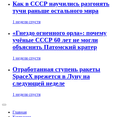
Как в СССР научились разгонять
тучи раньше остального мира
1 неделя спустя
«Гнездо огненного орла»: почему
учёные СССР 60 лет не могли
объяснить Патомский кратер
1 неделя спустя
Отработанная ступень ракеты
SpaceX врежется в Луну на
следующей неделе
1 неделя спустя
Главная
Компании