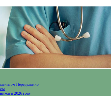
аменитом Переделкино
ном
ников в 2026 году