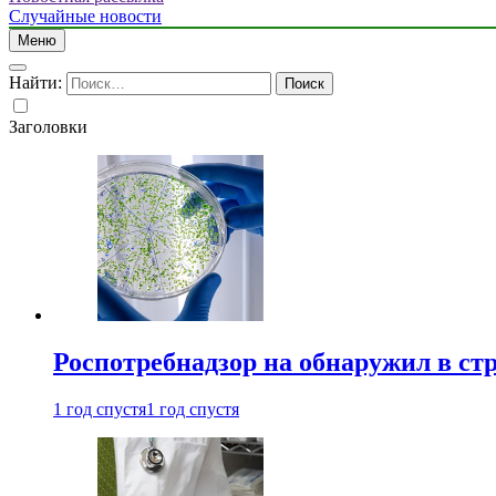
Случайные новости
Меню
Найти:
Заголовки
Роспотребнадзор на обнаружил в ст
1 год спустя
1 год спустя