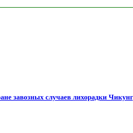
ране завозных случаев лихорадки Чикун