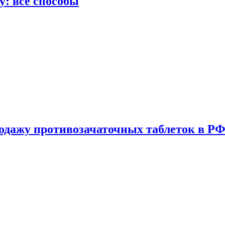
у: все способы
одажу противозачаточных таблеток в РФ