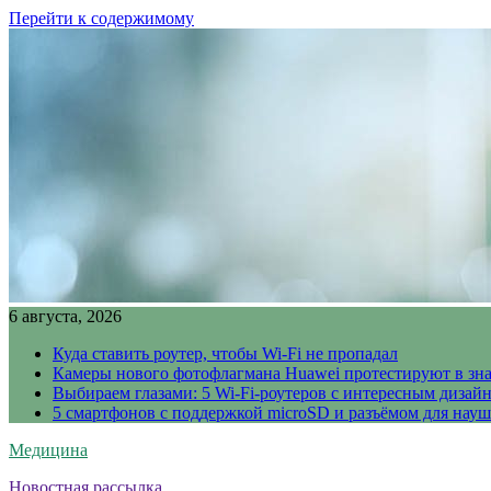
Перейти к содержимому
6 августа, 2026
Куда ставить роутер, чтобы Wi-Fi не пропадал
Камеры нового фотофлагмана Huawei протестируют в зн
Выбираем глазами: 5 Wi-Fi-роутеров с интересным дизай
5 смартфонов с поддержкой microSD и разъёмом для науш
Медицина
Новостная рассылка