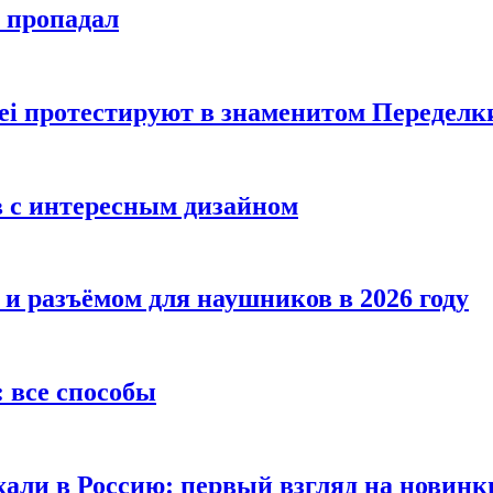
е пропадал
i протестируют в знаменитом Переделк
в с интересным дизайном
 и разъёмом для наушников в 2026 году
 все способы
хали в Россию: первый взгляд на новинк