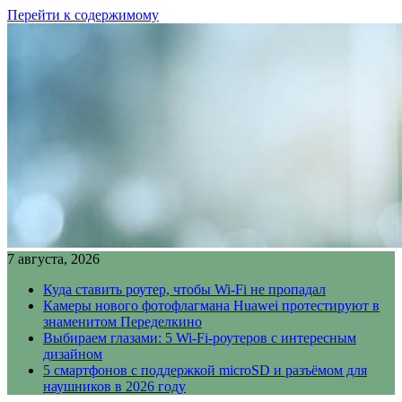
Перейти к содержимому
7 августа, 2026
Куда ставить роутер, чтобы Wi-Fi не пропадал
Камеры нового фотофлагмана Huawei протестируют в
знаменитом Переделкино
Выбираем глазами: 5 Wi-Fi-роутеров с интересным
дизайном
5 смартфонов с поддержкой microSD и разъёмом для
наушников в 2026 году