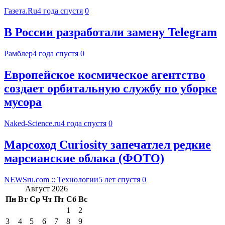
Газета.Ru
4 года спустя
0
В России разработали замену Telegram
Рамблер
4 года спустя
0
Европейское космическое агентство
создает орбитальную службу по уборке
мусора
Naked-Science.ru
4 года спустя
0
Марсоход Curiosity запечатлел редкие
марсианские облака (ФОТО)
NEWSru.com :: Технологии
5 лет спустя
0
Август 2026
Пн
Вт
Ср
Чт
Пт
Сб
Вс
1
2
3
4
5
6
7
8
9