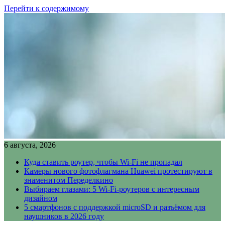
Перейти к содержимому
6 августа, 2026
Куда ставить роутер, чтобы Wi-Fi не пропадал
Камеры нового фотофлагмана Huawei протестируют в
знаменитом Переделкино
Выбираем глазами: 5 Wi-Fi-роутеров с интересным
дизайном
5 смартфонов с поддержкой microSD и разъёмом для
наушников в 2026 году