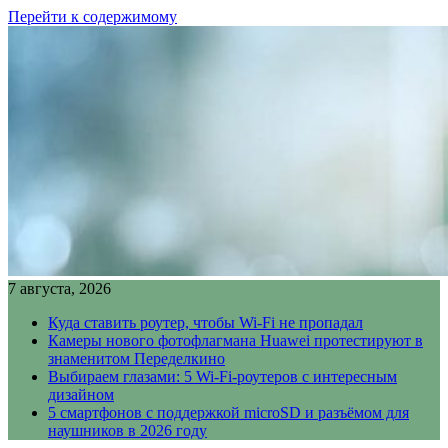
Перейти к содержимому
7 августа, 2026
Куда ставить роутер, чтобы Wi-Fi не пропадал
Камеры нового фотофлагмана Huawei протестируют в
знаменитом Переделкино
Выбираем глазами: 5 Wi-Fi-роутеров с интересным
дизайном
5 смартфонов с поддержкой microSD и разъёмом для
наушников в 2026 году