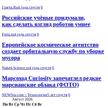
Газета.Ru
4 года спустя
0
Российские учёные придумали,
как сделать взгляд роботов умнее
Ferra.ru
4 года спустя
0
Европейское космическое агентство
создает орбитальную службу по уборке
мусора
Naked-Science.ru
4 года спустя
0
Марсоход Curiosity запечатлел редкие
марсианские облака (ФОТО)
NEWSru.com :: Технологии
5 лет спустя
0
Август 2026
Пн
Вт
Ср
Чт
Пт
Сб
Вс