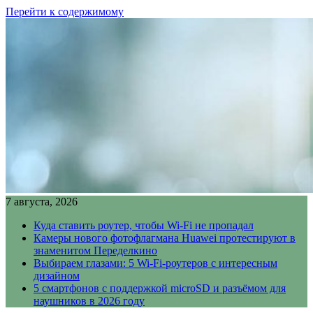
Перейти к содержимому
7 августа, 2026
Куда ставить роутер, чтобы Wi-Fi не пропадал
Камеры нового фотофлагмана Huawei протестируют в
знаменитом Переделкино
Выбираем глазами: 5 Wi-Fi-роутеров с интересным
дизайном
5 смартфонов с поддержкой microSD и разъёмом для
наушников в 2026 году