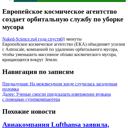
Европейское космическое агентство
создает орбитальную службу по уборке
мусора
Naked-Science.ru
4 года спустя
0
1 минуты
Европейское космическое агентство (ЕКА) объединяет усилия
с Astroscale, компанией по удалению орбитального мусора,
чтобы уменьшить массивное облако космического мусора,
вращающееся вокруг Земли.
Навигация по записям
Предыдущая:
На межзвездном зонде случилась загадочная
поломка
Далее:
Ученые смогли предсказать извержение вулкана
с помощью суперкомпьютера
Похожие новости
Авиакомпания Lufthansa заявила,