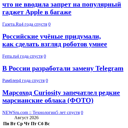
что не вводила запрет на популярный
гаджет Apple в багаже
Газета.Ru
4 года спустя
0
Российские учёные придумали,
как сделать взгляд роботов умнее
Ferra.ru
4 года спустя
0
В России разработали замену Telegram
Рамблер
4 года спустя
0
Марсоход Curiosity запечатлел редкие
марсианские облака (ФОТО)
NEWSru.com :: Технологии
5 лет спустя
0
Август 2026
Пн
Вт
Ср
Чт
Пт
Сб
Вс