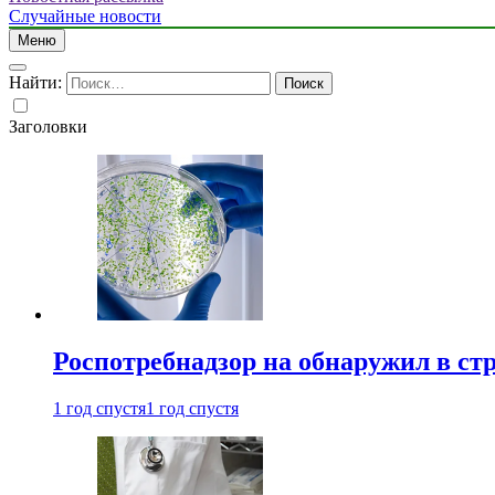
Случайные новости
Меню
Найти:
Заголовки
Роспотребнадзор на обнаружил в ст
1 год спустя
1 год спустя