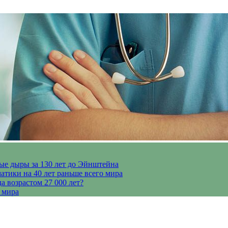
ые дыры за 130 лет до Эйнштейна
тики на 40 лет раньше всего мира
 возрастом 27 000 лет?
 мира