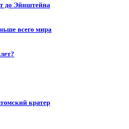
ет до Эйнштейна
ньше всего мира
 лет?
атомский кратер