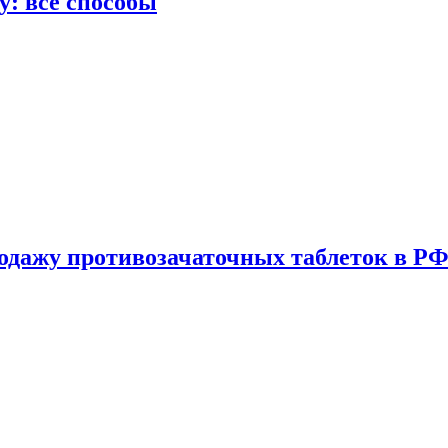
у: все способы
одажу противозачаточных таблеток в РФ