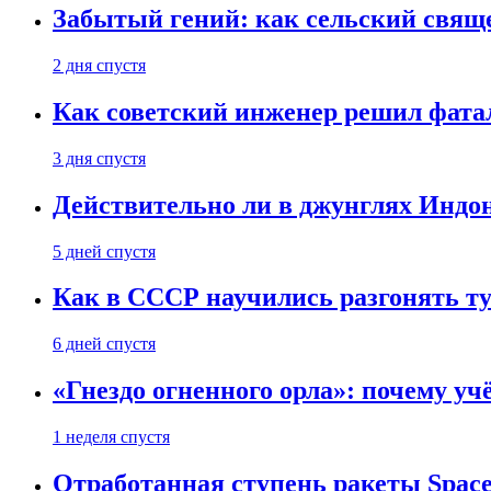
Забытый гений: как сельский свящ
2 дня спустя
Как советский инженер решил фатал
3 дня спустя
Действительно ли в джунглях Индон
5 дней спустя
Как в СССР научились разгонять т
6 дней спустя
«Гнездо огненного орла»: почему у
1 неделя спустя
Отработанная ступень ракеты Space