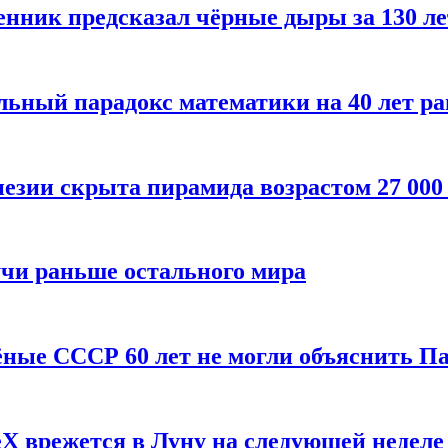
енник предсказал чёрные дыры за 130 л
ьный парадокс математики на 40 лет ра
езии скрыта пирамида возрастом 27 000
учи раньше остального мира
чёные СССР 60 лет не могли объяснить П
X врежется в Луну на следующей неделе