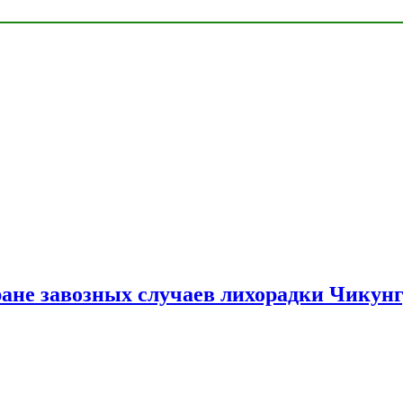
ране завозных случаев лихорадки Чикун