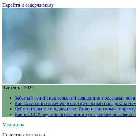
Перейти к содержимому
9 августа, 2026
Забытый гений: как сельский священник предсказал чёрн
Как советский инженер решил фатальный парадокс матема
Действительно ли в джунглях Индонезии скрыта пирамида
Как в СССР научились разгонять тучи раньше остального
Медицина
Новостная рассылка