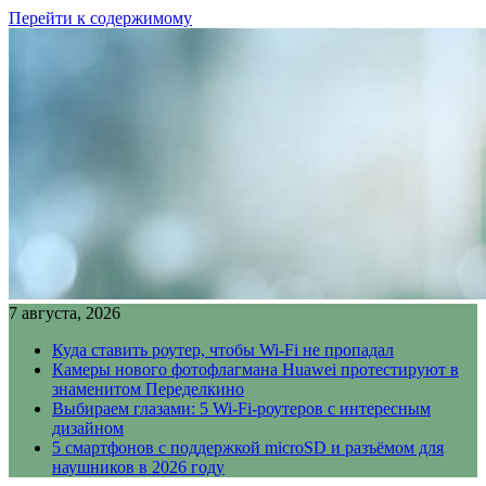
Перейти к содержимому
7 августа, 2026
Куда ставить роутер, чтобы Wi-Fi не пропадал
Камеры нового фотофлагмана Huawei протестируют в
знаменитом Переделкино
Выбираем глазами: 5 Wi-Fi-роутеров с интересным
дизайном
5 смартфонов с поддержкой microSD и разъёмом для
наушников в 2026 году