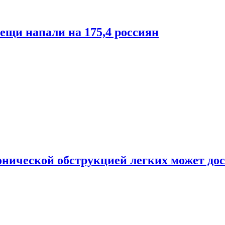
лещи напали на 175,4 россиян
онической обструкцией легких может дос