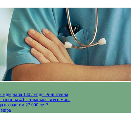
ые дыры за 130 лет до Эйнштейна
тики на 40 лет раньше всего мира
 возрастом 27 000 лет?
 мира