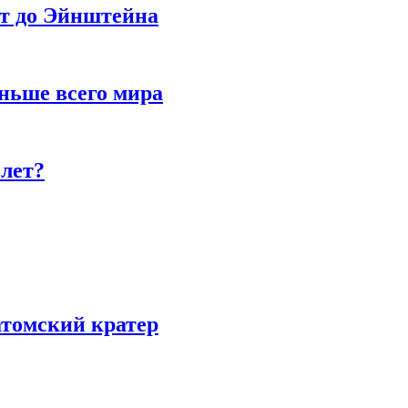
ет до Эйнштейна
ньше всего мира
 лет?
атомский кратер