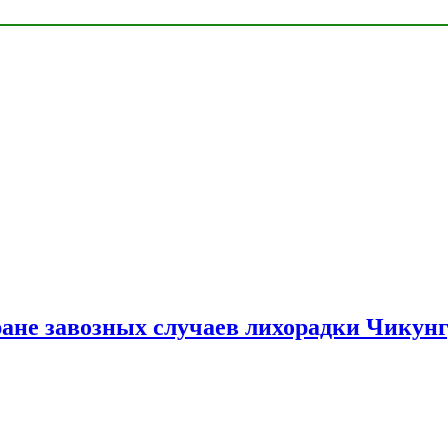
ране завозных случаев лихорадки Чикун