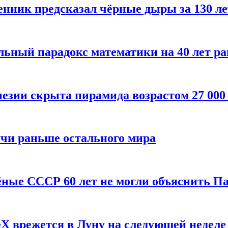
енник предсказал чёрные дыры за 130 л
ьный парадокс математики на 40 лет ра
езии скрыта пирамида возрастом 27 000
учи раньше остального мира
чёные СССР 60 лет не могли объяснить П
X врежется в Луну на следующей неделе