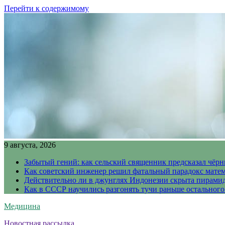
Перейти к содержимому
9 августа, 2026
Забытый гений: как сельский священник предсказал чёрн
Как советский инженер решил фатальный парадокс матема
Действительно ли в джунглях Индонезии скрыта пирамида
Как в СССР научились разгонять тучи раньше остального
Медицина
Новостная рассылка