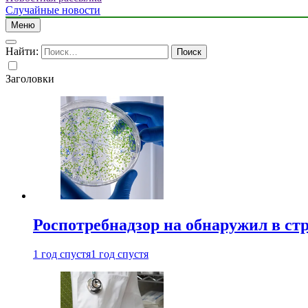
Случайные новости
Меню
Найти:
Заголовки
Роспотребнадзор на обнаружил в ст
1 год спустя
1 год спустя