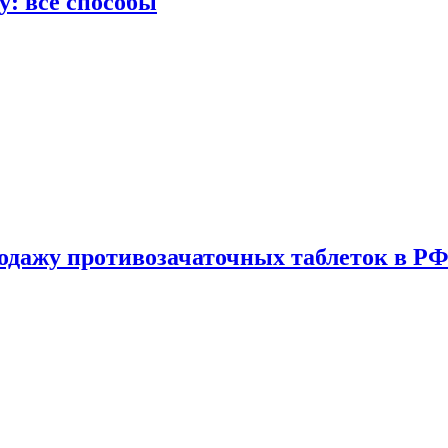
у: все способы
одажу противозачаточных таблеток в РФ