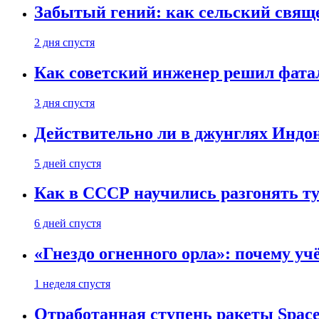
Забытый гений: как сельский свящ
2 дня спустя
Как советский инженер решил фатал
3 дня спустя
Действительно ли в джунглях Индон
5 дней спустя
Как в СССР научились разгонять т
6 дней спустя
«Гнездо огненного орла»: почему у
1 неделя спустя
Отработанная ступень ракеты Space