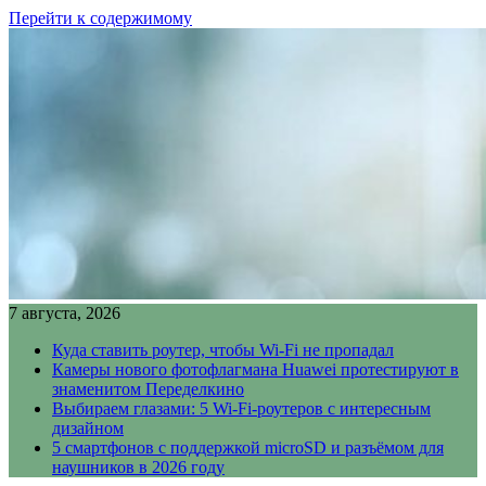
Перейти к содержимому
7 августа, 2026
Куда ставить роутер, чтобы Wi-Fi не пропадал
Камеры нового фотофлагмана Huawei протестируют в
знаменитом Переделкино
Выбираем глазами: 5 Wi-Fi-роутеров с интересным
дизайном
5 смартфонов с поддержкой microSD и разъёмом для
наушников в 2026 году