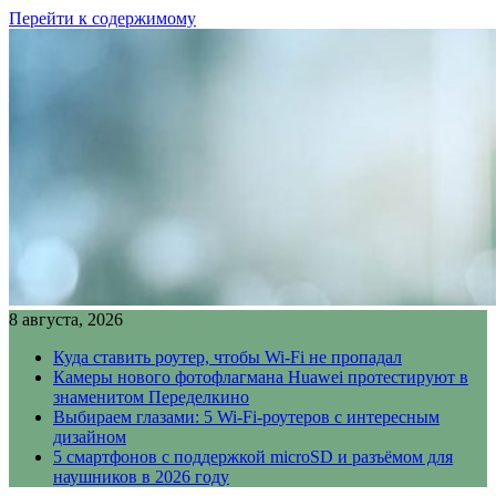
Перейти к содержимому
8 августа, 2026
Куда ставить роутер, чтобы Wi-Fi не пропадал
Камеры нового фотофлагмана Huawei протестируют в
знаменитом Переделкино
Выбираем глазами: 5 Wi-Fi-роутеров с интересным
дизайном
5 смартфонов с поддержкой microSD и разъёмом для
наушников в 2026 году