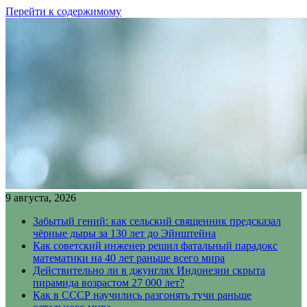
Перейти к содержимому
9 августа, 2026
Забытый гений: как сельский священник предсказал
чёрные дыры за 130 лет до Эйнштейна
Как советский инженер решил фатальный парадокс
математики на 40 лет раньше всего мира
Действительно ли в джунглях Индонезии скрыта
пирамида возрастом 27 000 лет?
Как в СССР научились разгонять тучи раньше