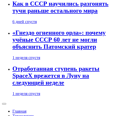
Как в СССР научились разгонять
тучи раньше остального мира
6 дней спустя
«Гнездо огненного орла»: почему
учёные СССР 60 лет не могли
объяснить Патомский кратер
1 неделя спустя
Отработанная ступень ракеты
SpaceX врежется в Луну на
следующей неделе
1 неделя спустя
Главная
Технологии