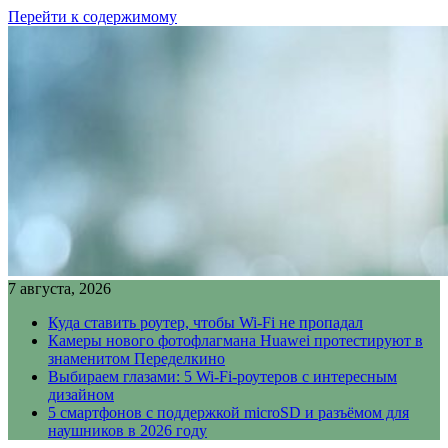
Перейти к содержимому
7 августа, 2026
Куда ставить роутер, чтобы Wi-Fi не пропадал
Камеры нового фотофлагмана Huawei протестируют в
знаменитом Переделкино
Выбираем глазами: 5 Wi-Fi-роутеров с интересным
дизайном
5 смартфонов с поддержкой microSD и разъёмом для
наушников в 2026 году