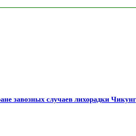
ране завозных случаев лихорадки Чикун