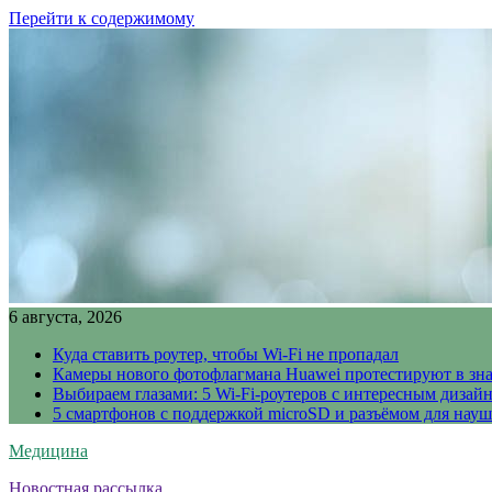
Перейти к содержимому
6 августа, 2026
Куда ставить роутер, чтобы Wi-Fi не пропадал
Камеры нового фотофлагмана Huawei протестируют в зн
Выбираем глазами: 5 Wi-Fi-роутеров с интересным дизай
5 смартфонов с поддержкой microSD и разъёмом для науш
Медицина
Новостная рассылка