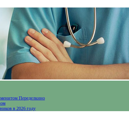
аменитом Переделкино
ном
ников в 2026 году