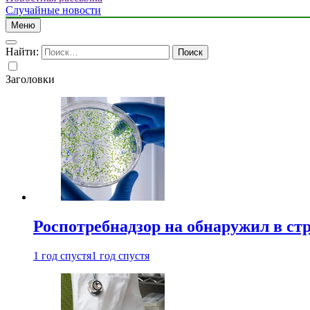
Случайные новости
Меню
Найти:
Заголовки
Роспотребнадзор на обнаружил в ст
1 год спустя
1 год спустя