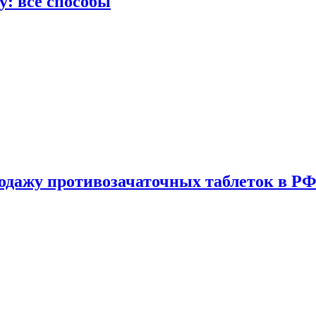
у: все способы
одажу противозачаточных таблеток в РФ