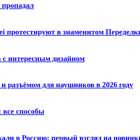
е пропадал
i протестируют в знаменитом Переделк
в с интересным дизайном
 и разъёмом для наушников в 2026 году
 все способы
хали в Россию: первый взгляд на новинк