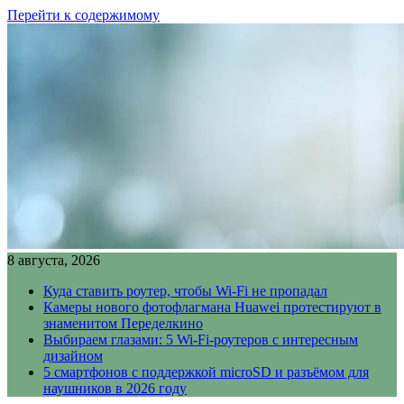
Перейти к содержимому
8 августа, 2026
Куда ставить роутер, чтобы Wi-Fi не пропадал
Камеры нового фотофлагмана Huawei протестируют в
знаменитом Переделкино
Выбираем глазами: 5 Wi-Fi-роутеров с интересным
дизайном
5 смартфонов с поддержкой microSD и разъёмом для
наушников в 2026 году