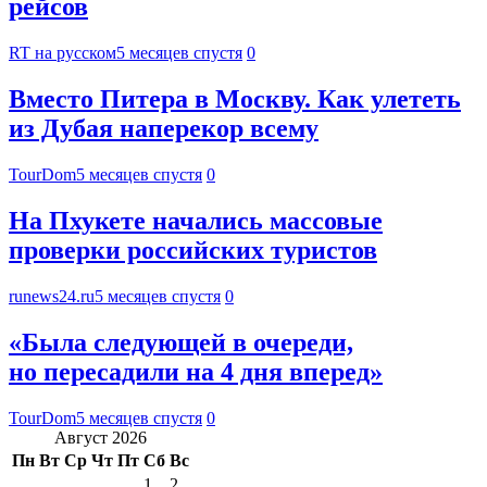
рейсов
RT на русском
5 месяцев спустя
0
Вместо Питера в Москву. Как улететь
из Дубая наперекор всему
TourDom
5 месяцев спустя
0
На Пхукете начались массовые
проверки российских туристов
runews24.ru
5 месяцев спустя
0
«Была следующей в очереди,
но пересадили на 4 дня вперед»
TourDom
5 месяцев спустя
0
Август 2026
Пн
Вт
Ср
Чт
Пт
Сб
Вс
1
2