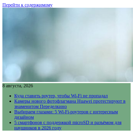
Перейти к содержимому
8 августа, 2026
Куда ставить роутер, чтобы Wi-Fi не пропадал
Камеры нового фотофлагмана Huawei протестируют в
знаменитом Переделкино
Выбираем глазами: 5 Wi-Fi-роутеров с интересным
дизайном
5 смартфонов с поддержкой microSD и разъёмом для
наушников в 2026 году