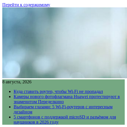
Перейти к содержимому
8 августа, 2026
Куда ставить роутер, чтобы Wi-Fi не пропадал
Камеры нового фотофлагмана Huawei протестируют в
знаменитом Переделкино
Выбираем глазами: 5 Wi-Fi-роутеров с интересным
дизайном
5 смартфонов с поддержкой microSD и разъёмом для
наушников в 2026 году