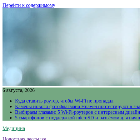
Перейти к содержимому
6 августа, 2026
Куда ставить роутер, чтобы Wi-Fi не пропадал
Камеры нового фотофлагмана Huawei протестируют в зн
Выбираем глазами: 5 Wi-Fi-роутеров с интересным дизай
5 смартфонов с поддержкой microSD и разъёмом для науш
Медицина
Новостная рассылка