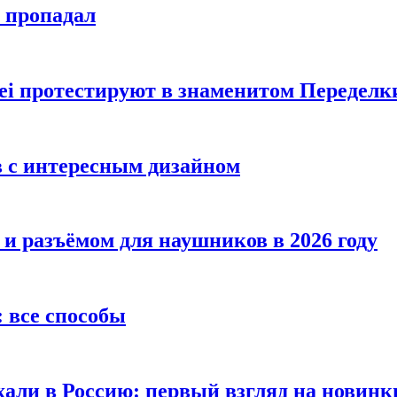
е пропадал
i протестируют в знаменитом Переделк
в с интересным дизайном
 и разъёмом для наушников в 2026 году
 все способы
хали в Россию: первый взгляд на новинк