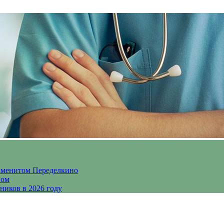
аменитом Переделкино
ном
ников в 2026 году