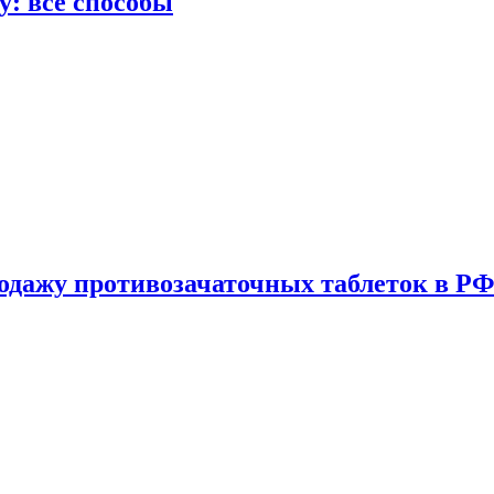
у: все способы
одажу противозачаточных таблеток в РФ