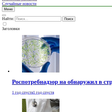
Случайные новости
Меню
Найти:
Заголовки
Роспотребнадзор на обнаружил в ст
1 год спустя
1 год спустя