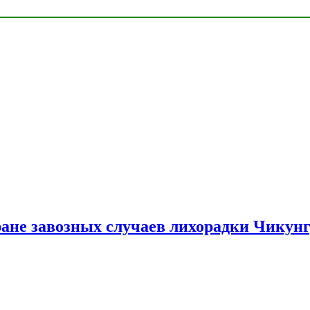
ране завозных случаев лихорадки Чикун