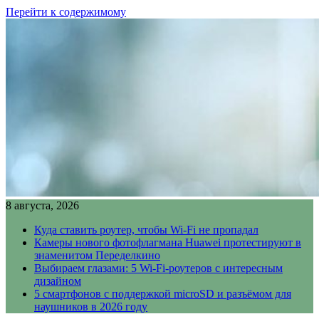
Перейти к содержимому
8 августа, 2026
Куда ставить роутер, чтобы Wi-Fi не пропадал
Камеры нового фотофлагмана Huawei протестируют в
знаменитом Переделкино
Выбираем глазами: 5 Wi-Fi-роутеров с интересным
дизайном
5 смартфонов с поддержкой microSD и разъёмом для
наушников в 2026 году