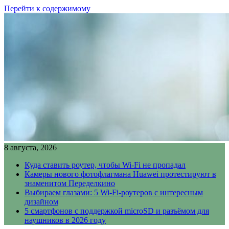
Перейти к содержимому
8 августа, 2026
Куда ставить роутер, чтобы Wi-Fi не пропадал
Камеры нового фотофлагмана Huawei протестируют в
знаменитом Переделкино
Выбираем глазами: 5 Wi-Fi-роутеров с интересным
дизайном
5 смартфонов с поддержкой microSD и разъёмом для
наушников в 2026 году