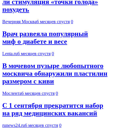
ли стимуляция «точки голода»
похудеть
Вечерняя Москва
6 месяцев спустя
0
Врач развеяла популярный
миф о диабете и весе
Lenta.ru
6 месяцев спустя
0
В мочевом пузыре любопытного
москвича обнаружили пластилин
размером с киви
Мослента
6 месяцев спустя
0
С 1 сентября прекратится набор
на ряд медицинских вакансий
runews24.ru
6 месяцев спустя
0