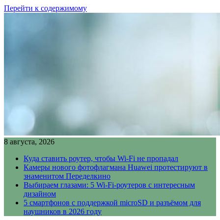
Перейти к содержимому
8 августа, 2026
Куда ставить роутер, чтобы Wi-Fi не пропадал
Камеры нового фотофлагмана Huawei протестируют в
знаменитом Переделкино
Выбираем глазами: 5 Wi-Fi-роутеров с интересным
дизайном
5 смартфонов с поддержкой microSD и разъёмом для
наушников в 2026 году