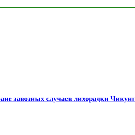
ране завозных случаев лихорадки Чикун