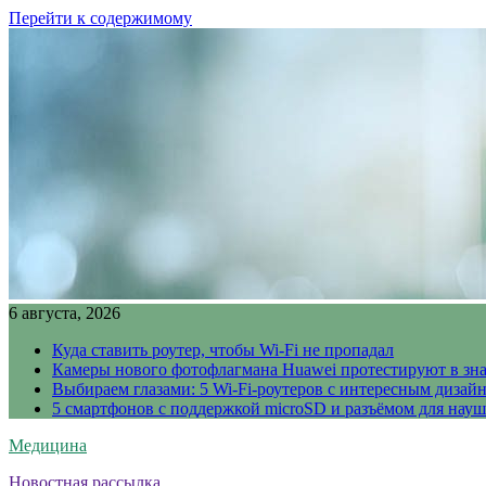
Перейти к содержимому
6 августа, 2026
Куда ставить роутер, чтобы Wi-Fi не пропадал
Камеры нового фотофлагмана Huawei протестируют в зн
Выбираем глазами: 5 Wi-Fi-роутеров с интересным дизай
5 смартфонов с поддержкой microSD и разъёмом для науш
Медицина
Новостная рассылка