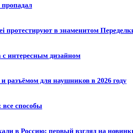
е пропадал
i протестируют в знаменитом Переделк
в с интересным дизайном
 и разъёмом для наушников в 2026 году
 все способы
хали в Россию: первый взгляд на новинк