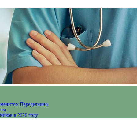
аменитом Переделкино
ном
ников в 2026 году