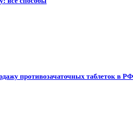
у: все способы
одажу противозачаточных таблеток в РФ