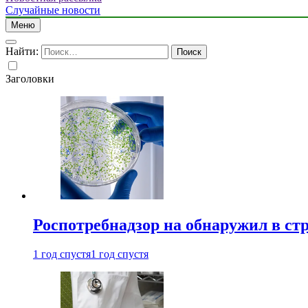
Случайные новости
Меню
Найти:
Заголовки
Роспотребнадзор на обнаружил в ст
1 год спустя
1 год спустя