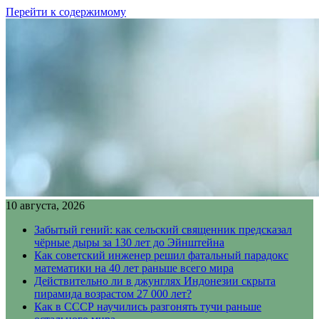
Перейти к содержимому
10 августа, 2026
Забытый гений: как сельский священник предсказал
чёрные дыры за 130 лет до Эйнштейна
Как советский инженер решил фатальный парадокс
математики на 40 лет раньше всего мира
Действительно ли в джунглях Индонезии скрыта
пирамида возрастом 27 000 лет?
Как в СССР научились разгонять тучи раньше