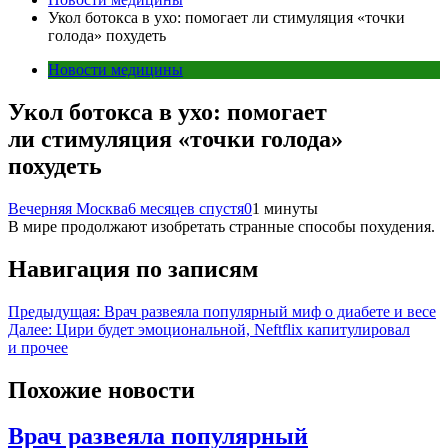
Укол ботокса в ухо: помогает ли стимуляция «точки
голода» похудеть
Новости медицины
Укол ботокса в ухо: помогает
ли стимуляция «точки голода»
похудеть
Вечерняя Москва
6 месяцев спустя
0
1 минуты
В мире продолжают изобретать странные способы похудения.
Навигация по записям
Предыдущая:
Врач развеяла популярный миф о диабете и весе
Далее:
Цири будет эмоциональной, Neftflix капитулировал
и прочее
Похожие новости
Врач развеяла популярный