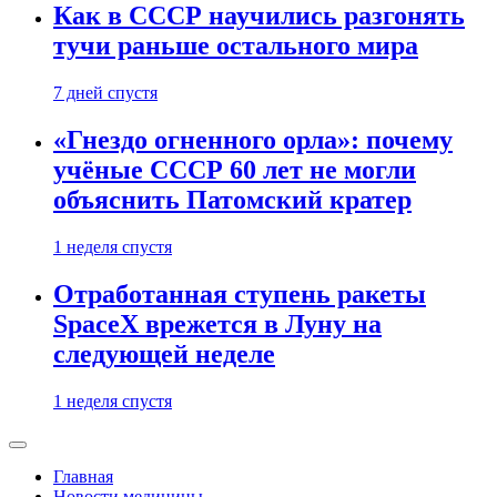
Как в СССР научились разгонять
тучи раньше остального мира
7 дней спустя
«Гнездо огненного орла»: почему
учёные СССР 60 лет не могли
объяснить Патомский кратер
1 неделя спустя
Отработанная ступень ракеты
SpaceX врежется в Луну на
следующей неделе
1 неделя спустя
Главная
Новости медицины