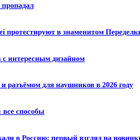
е пропадал
i протестируют в знаменитом Переделк
в с интересным дизайном
 и разъёмом для наушников в 2026 году
 все способы
хали в Россию: первый взгляд на новинк