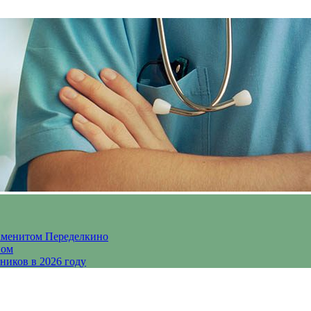
аменитом Переделкино
ном
ников в 2026 году