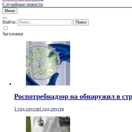
Случайные новости
Меню
Найти:
Заголовки
Роспотребнадзор на обнаружил в ст
1 год спустя
1 год спустя