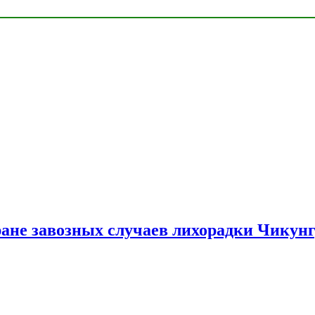
ране завозных случаев лихорадки Чикун