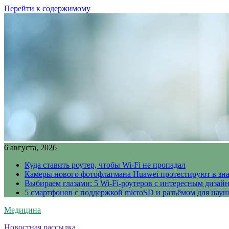
Перейти к содержимому
6 августа, 2026
Куда ставить роутер, чтобы Wi-Fi не пропадал
Камеры нового фотофлагмана Huawei протестируют в зн
Выбираем глазами: 5 Wi-Fi-роутеров с интересным дизай
5 смартфонов с поддержкой microSD и разъёмом для науш
Медицина
Новостная рассылка