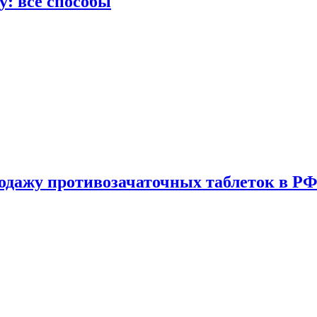
у: все способы
одажу противозачаточных таблеток в РФ