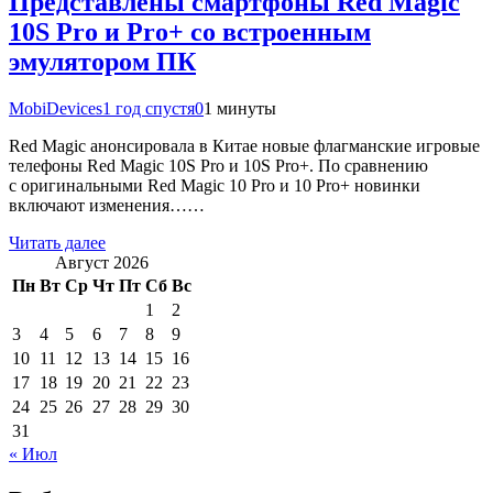
Представлены смартфоны Red Magic
10S Pro и Pro+ со встроенным
эмулятором ПК
MobiDevices
1 год спустя
0
1 минуты
Red Magic анонсировала в Китае новые флагманские игровые
телефоны Red Magic 10S Pro и 10S Pro+. По сравнению
с оригинальными Red Magic 10 Pro и 10 Pro+ новинки
включают изменения……
Читать далее
Август 2026
Пн
Вт
Ср
Чт
Пт
Сб
Вс
1
2
3
4
5
6
7
8
9
10
11
12
13
14
15
16
17
18
19
20
21
22
23
24
25
26
27
28
29
30
31
« Июл