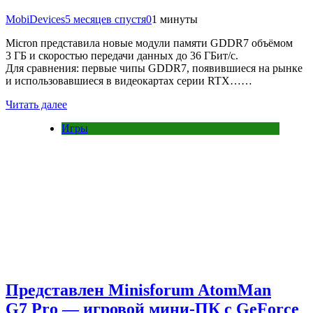
MobiDevices
5 месяцев спустя
0
1 минуты
Micron представила новые модули памяти GDDR7 объёмом
3 ГБ и скоростью передачи данных до 36 ГБит/с.
Для сравнения: первые чипы GDDR7, появившиеся на рынке
и использовавшиеся в видеокартах серии RTX……
Читать далее
Игры
Представлен Minisforum AtomMan
G7 Pro — игровой мини-ПК с GeForce