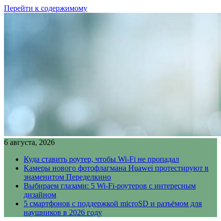
Перейти к содержимому
6 августа, 2026
Куда ставить роутер, чтобы Wi-Fi не пропадал
Камеры нового фотофлагмана Huawei протестируют в
знаменитом Переделкино
Выбираем глазами: 5 Wi-Fi-роутеров с интересным
дизайном
5 смартфонов с поддержкой microSD и разъёмом для
наушников в 2026 году