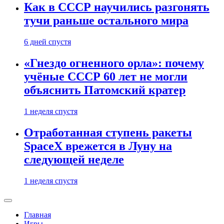
Как в СССР научились разгонять
тучи раньше остального мира
6 дней спустя
«Гнездо огненного орла»: почему
учёные СССР 60 лет не могли
объяснить Патомский кратер
1 неделя спустя
Отработанная ступень ракеты
SpaceX врежется в Луну на
следующей неделе
1 неделя спустя
Главная
Игры