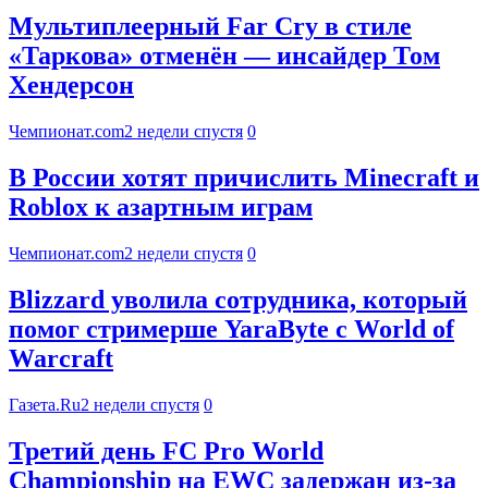
Мультиплеерный Far Cry в стиле
«Таркова» отменён — инсайдер Том
Хендерсон
Чемпионат.com
2 недели спустя
0
В России хотят причислить Minecraft и
Roblox к азартным играм
Чемпионат.com
2 недели спустя
0
Blizzard уволила сотрудника, который
помог стримерше YaraByte с World of
Warcraft
Газета.Ru
2 недели спустя
0
Третий день FC Pro World
Championship на EWC задержан из-за