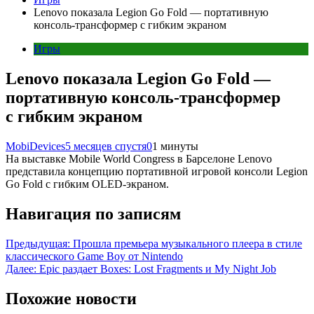
Lenovo показала Legion Go Fold — портативную
консоль-трансформер с гибким экраном
Игры
Lenovo показала Legion Go Fold —
портативную консоль-трансформер
с гибким экраном
MobiDevices
5 месяцев спустя
0
1 минуты
На выставке Mobile World Congress в Барселоне Lenovo
представила концепцию портативной игровой консоли Legion
Go Fold с гибким OLED-экраном.
Навигация по записям
Предыдущая:
Прошла премьера музыкального плеера в стиле
классического Game Boy от Nintendo
Далее:
Epic раздает Boxes: Lost Fragments и My Night Job
Похожие новости