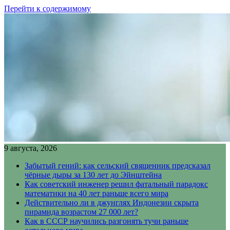
Перейти к содержимому
9 августа, 2026
Забытый гений: как сельский священник предсказал
чёрные дыры за 130 лет до Эйнштейна
Как советский инженер решил фатальный парадокс
математики на 40 лет раньше всего мира
Действительно ли в джунглях Индонезии скрыта
пирамида возрастом 27 000 лет?
Как в СССР научились разгонять тучи раньше