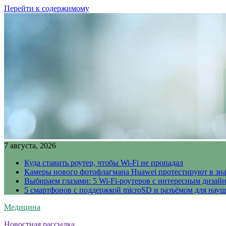
Перейти к содержимому
7 августа, 2026
Куда ставить роутер, чтобы Wi-Fi не пропадал
Камеры нового фотофлагмана Huawei протестируют в зн
Выбираем глазами: 5 Wi-Fi-роутеров с интересным дизай
5 смартфонов с поддержкой microSD и разъёмом для науш
Медицина
Новостная рассылка