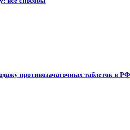
у: все способы
одажу противозачаточных таблеток в РФ