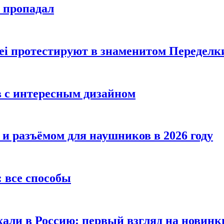
е пропадал
i протестируют в знаменитом Переделк
в с интересным дизайном
 и разъёмом для наушников в 2026 году
 все способы
хали в Россию: первый взгляд на новинк