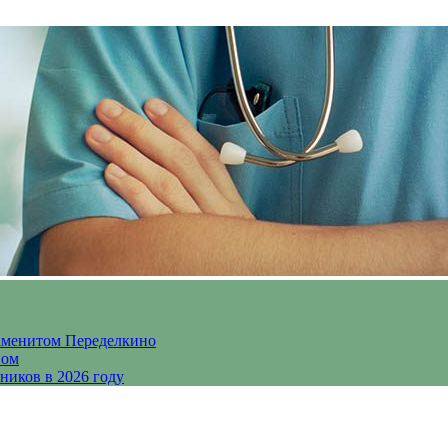
аменитом Переделкино
ном
ников в 2026 году