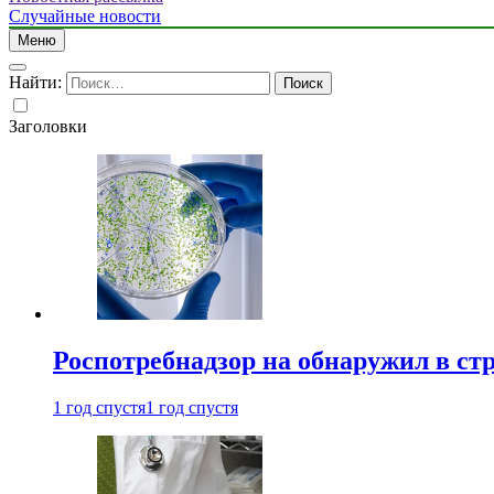
Случайные новости
Меню
Найти:
Заголовки
Роспотребнадзор на обнаружил в ст
1 год спустя
1 год спустя