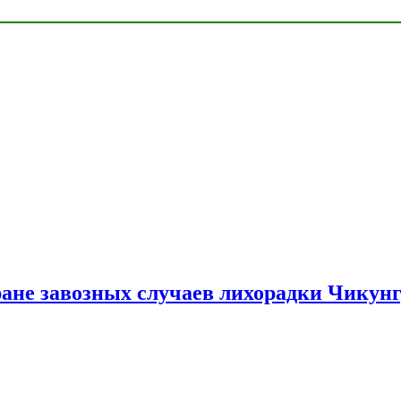
ране завозных случаев лихорадки Чикун