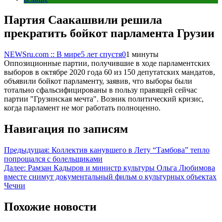
Партия Саакашвили решила
прекратить бойкот парламента Грузии
NEWSru.com :: В мире
5 лет спустя
0
1 минуты
Оппозиционные партии, получившие в ходе парламентских
выборов в октябре 2020 года 60 из 150 депутатских мандатов,
объявили бойкот парламенту, заявив, что выборы были
тотально сфальсифицированы в пользу правящей сейчас
партии "Грузинская мечта". Возник политический кризис,
когда парламент не мог работать полноценно.
Навигация по записям
Предыдущая:
Коллектив канувшего в Лету “Тамбова” тепло
попрощался с болельщиками
Далее:
Рамзан Кадыров и министр культуры Ольга Любимова
вместе снимут документальный фильм о культурных объектах
Чечни
Похожие новости