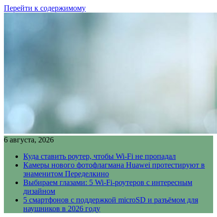
Перейти к содержимому
6 августа, 2026
Куда ставить роутер, чтобы Wi-Fi не пропадал
Камеры нового фотофлагмана Huawei протестируют в
знаменитом Переделкино
Выбираем глазами: 5 Wi-Fi-роутеров с интересным
дизайном
5 смартфонов с поддержкой microSD и разъёмом для
наушников в 2026 году