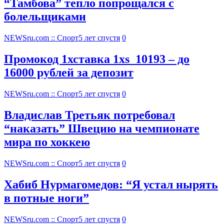
“Тамбова” тепло попрощался с
болельщиками
NEWSru.com :: Спорт
5 лет спустя
0
Промокод 1хставка 1xs_10193 – до
16000 рублей за депозит
NEWSru.com :: Спорт
5 лет спустя
0
Владислав Третьяк потребовал
“наказать” Швецию на чемпионате
мира по хоккею
NEWSru.com :: Спорт
5 лет спустя
0
Хабиб Нурмагомедов: “Я устал нырять
в потные ноги”
NEWSru.com :: Спорт
5 лет спустя
0