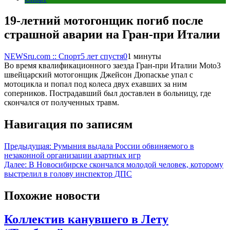
19-летний мотогонщик погиб после
страшной аварии на Гран-при Италии
NEWSru.com :: Спорт
5 лет спустя
0
1 минуты
Во время квалификационного заезда Гран-при Италии Moto3
швейцарский мотогонщик Джейсон Дюпаскье упал с
мотоцикла и попал под колеса двух ехавших за ним
соперников. Пострадавший был доставлен в больницу, где
скончался от полученных травм.
Навигация по записям
Предыдущая:
Румыния выдала России обвиняемого в
незаконной организации азартных игр
Далее:
В Новосибирске скончался молодой человек, которому
выстрелил в голову инспектор ДПС
Похожие новости
Коллектив канувшего в Лету