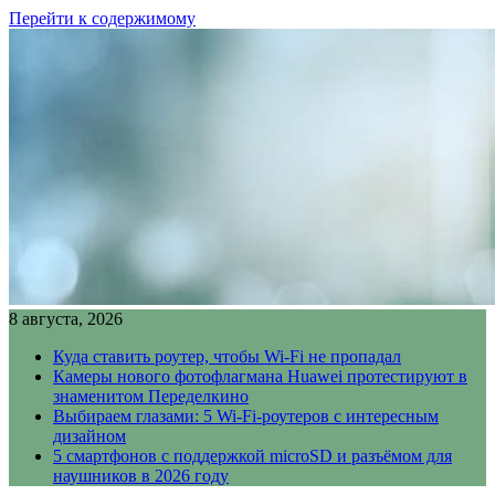
Перейти к содержимому
8 августа, 2026
Куда ставить роутер, чтобы Wi-Fi не пропадал
Камеры нового фотофлагмана Huawei протестируют в
знаменитом Переделкино
Выбираем глазами: 5 Wi-Fi-роутеров с интересным
дизайном
5 смартфонов с поддержкой microSD и разъёмом для
наушников в 2026 году