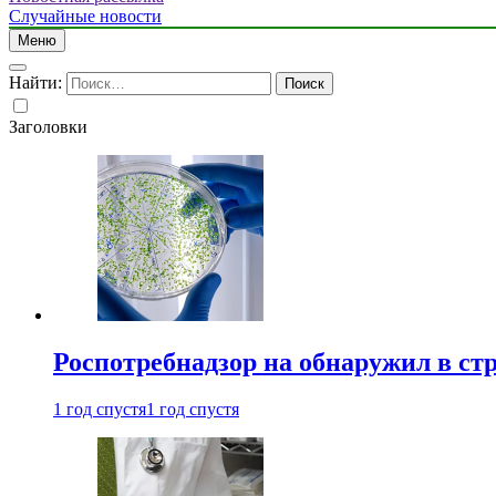
Случайные новости
Меню
Найти:
Заголовки
Роспотребнадзор на обнаружил в ст
1 год спустя
1 год спустя