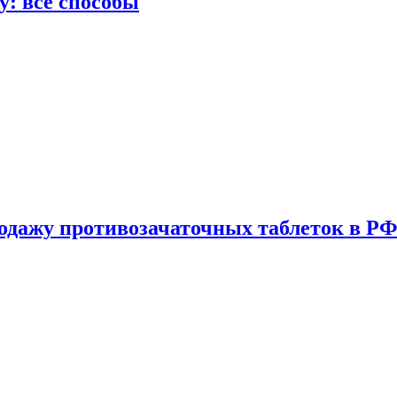
у: все способы
одажу противозачаточных таблеток в РФ