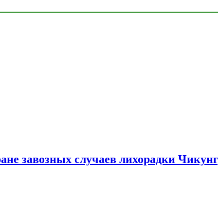
ране завозных случаев лихорадки Чикун