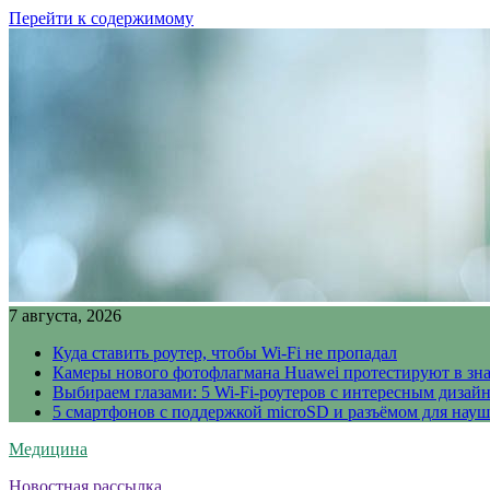
Перейти к содержимому
7 августа, 2026
Куда ставить роутер, чтобы Wi-Fi не пропадал
Камеры нового фотофлагмана Huawei протестируют в зн
Выбираем глазами: 5 Wi-Fi-роутеров с интересным дизай
5 смартфонов с поддержкой microSD и разъёмом для науш
Медицина
Новостная рассылка