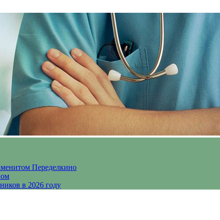
аменитом Переделкино
ном
ников в 2026 году