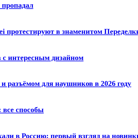
е пропадал
i протестируют в знаменитом Переделк
в с интересным дизайном
 и разъёмом для наушников в 2026 году
 все способы
хали в Россию: первый взгляд на новинк