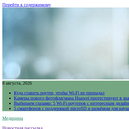
Перейти к содержимому
8 августа, 2026
Куда ставить роутер, чтобы Wi-Fi не пропадал
Камеры нового фотофлагмана Huawei протестируют в зн
Выбираем глазами: 5 Wi-Fi-роутеров с интересным дизай
5 смартфонов с поддержкой microSD и разъёмом для науш
Медицина
Новостная рассылка