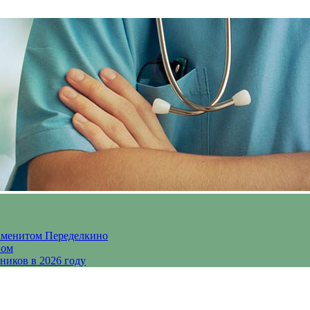
аменитом Переделкино
ном
ников в 2026 году