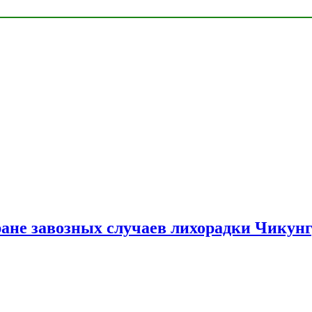
ране завозных случаев лихорадки Чикун