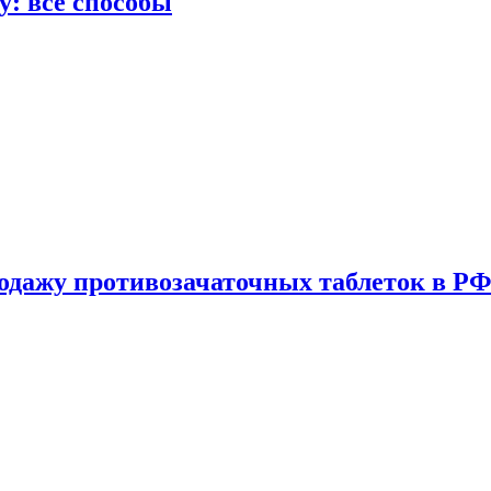
у: все способы
одажу противозачаточных таблеток в РФ