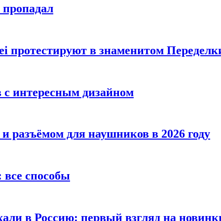
е пропадал
i протестируют в знаменитом Переделк
в с интересным дизайном
 и разъёмом для наушников в 2026 году
 все способы
хали в Россию: первый взгляд на новинк