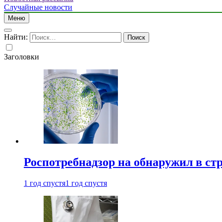
Случайные новости
Меню
Найти:
Заголовки
Роспотребнадзор на обнаружил в ст
1 год спустя
1 год спустя