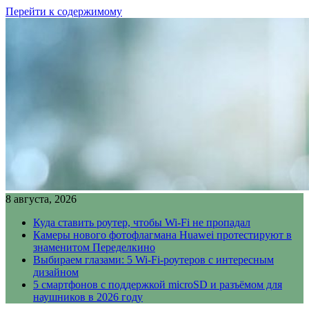
Перейти к содержимому
8 августа, 2026
Куда ставить роутер, чтобы Wi-Fi не пропадал
Камеры нового фотофлагмана Huawei протестируют в
знаменитом Переделкино
Выбираем глазами: 5 Wi-Fi-роутеров с интересным
дизайном
5 смартфонов с поддержкой microSD и разъёмом для
наушников в 2026 году