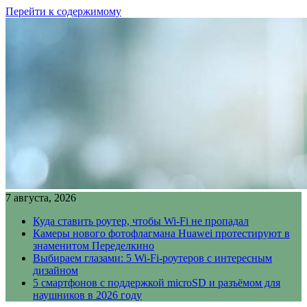
Перейти к содержимому
7 августа, 2026
Куда ставить роутер, чтобы Wi-Fi не пропадал
Камеры нового фотофлагмана Huawei протестируют в
знаменитом Переделкино
Выбираем глазами: 5 Wi-Fi-роутеров с интересным
дизайном
5 смартфонов с поддержкой microSD и разъёмом для
наушников в 2026 году