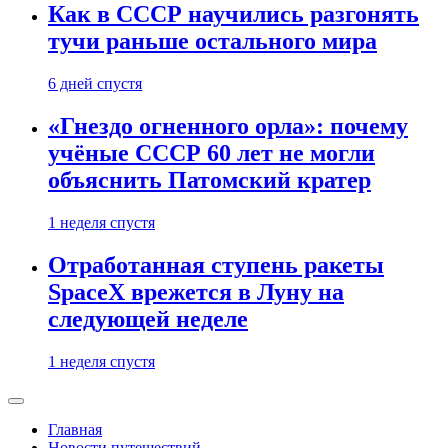
Как в СССР научились разгонять
тучи раньше остального мира
6 дней спустя
«Гнездо огненного орла»: почему
учёные СССР 60 лет не могли
объяснить Патомский кратер
1 неделя спустя
Отработанная ступень ракеты
SpaceX врежется в Луну на
следующей неделе
1 неделя спустя
Главная
Новости путешествий