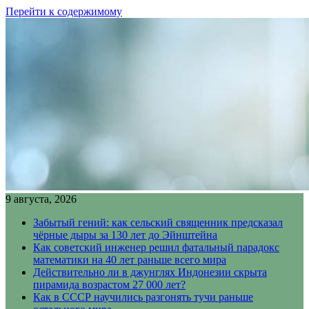
Перейти к содержимому
9 августа, 2026
Забытый гений: как сельский священник предсказал
чёрные дыры за 130 лет до Эйнштейна
Как советский инженер решил фатальный парадокс
математики на 40 лет раньше всего мира
Действительно ли в джунглях Индонезии скрыта
пирамида возрастом 27 000 лет?
Как в СССР научились разгонять тучи раньше