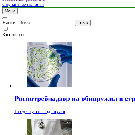
Случайные новости
Меню
Найти:
Заголовки
Роспотребнадзор на обнаружил в ст
1 год спустя
1 год спустя