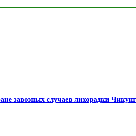
ране завозных случаев лихорадки Чикун