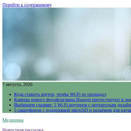
Перейти к содержимому
7 августа, 2026
Куда ставить роутер, чтобы Wi-Fi не пропадал
Камеры нового фотофлагмана Huawei протестируют в зн
Выбираем глазами: 5 Wi-Fi-роутеров с интересным дизай
5 смартфонов с поддержкой microSD и разъёмом для науш
Медицина
Новостная рассылка