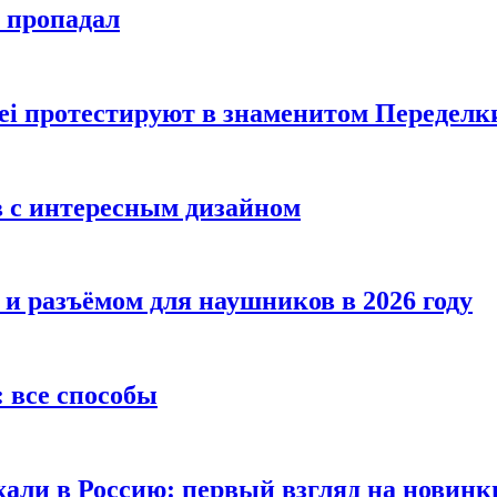
е пропадал
i протестируют в знаменитом Переделк
в с интересным дизайном
 и разъёмом для наушников в 2026 году
 все способы
хали в Россию: первый взгляд на новинк