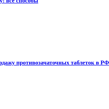
у: все способы
одажу противозачаточных таблеток в РФ