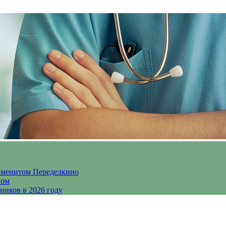
аменитом Переделкино
ном
ников в 2026 году