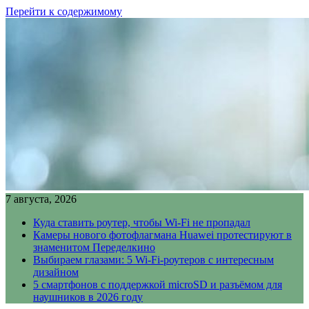
Перейти к содержимому
7 августа, 2026
Куда ставить роутер, чтобы Wi-Fi не пропадал
Камеры нового фотофлагмана Huawei протестируют в
знаменитом Переделкино
Выбираем глазами: 5 Wi-Fi-роутеров с интересным
дизайном
5 смартфонов с поддержкой microSD и разъёмом для
наушников в 2026 году