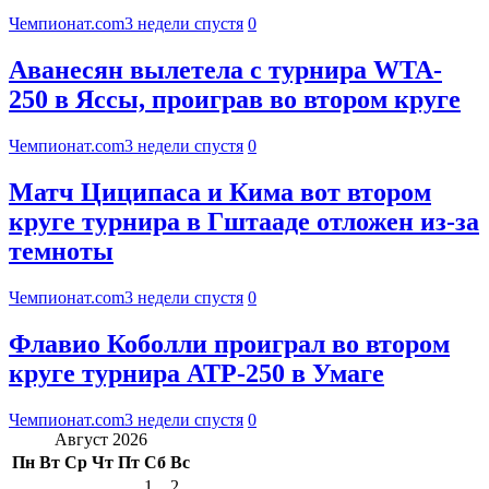
Чемпионат.com
3 недели спустя
0
Аванесян вылетела с турнира WTA-
250 в Яссы, проиграв во втором круге
Чемпионат.com
3 недели спустя
0
Матч Циципаса и Кима вот втором
круге турнира в Гштааде отложен из-за
темноты
Чемпионат.com
3 недели спустя
0
Флавио Коболли проиграл во втором
круге турнира ATP-250 в Умаге
Чемпионат.com
3 недели спустя
0
Август 2026
Пн
Вт
Ср
Чт
Пт
Сб
Вс
1
2