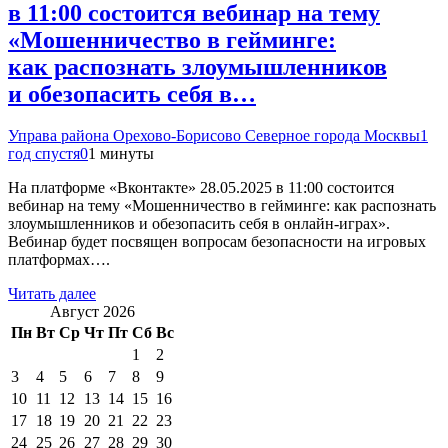
в 11:00 состоится вебинар на тему
«Мошенничество в гейминге:
как распознать злоумышленников
и обезопасить себя в…
Управа района Орехово-Борисово Северное города Москвы
1
год спустя
0
1 минуты
На платформе «Вконтакте» 28.05.2025 в 11:00 состоится
вебинар на тему «Мошенничество в гейминге: как распознать
злоумышленников и обезопасить себя в онлайн-играх».
Вебинар будет посвящен вопросам безопасности на игровых
платформах….
Читать далее
Август 2026
Пн
Вт
Ср
Чт
Пт
Сб
Вс
1
2
3
4
5
6
7
8
9
10
11
12
13
14
15
16
17
18
19
20
21
22
23
24
25
26
27
28
29
30