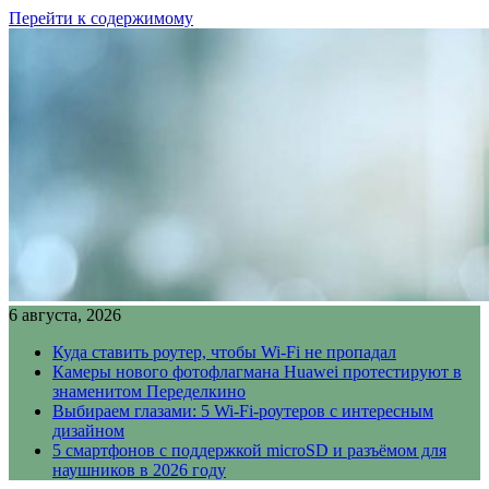
Перейти к содержимому
6 августа, 2026
Куда ставить роутер, чтобы Wi-Fi не пропадал
Камеры нового фотофлагмана Huawei протестируют в
знаменитом Переделкино
Выбираем глазами: 5 Wi-Fi-роутеров с интересным
дизайном
5 смартфонов с поддержкой microSD и разъёмом для
наушников в 2026 году