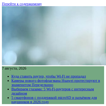
Перейти к содержимому
7 августа, 2026
Куда ставить роутер, чтобы Wi-Fi не пропадал
Камеры нового фотофлагмана Huawei протестируют в
знаменитом Переделкино
Выбираем глазами: 5 Wi-Fi-роутеров с интересным
дизайном
5 смартфонов с поддержкой microSD и разъёмом для
наушников в 2026 году