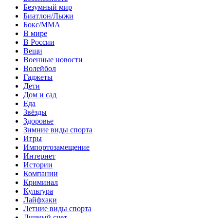
Безумный мир
Биатлон/Лыжи
Бокс/MMA
В мире
В России
Вещи
Военные новости
Волейбол
Гаджеты
Дети
Дом и сад
Еда
Звёзды
Здоровье
Зимние виды спорта
Игры
Импортозамещение
Интернет
Истории
Компании
Криминал
Культура
Лайфхаки
Летние виды спорта
Личный счет