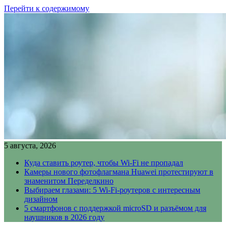
Перейти к содержимому
5 августа, 2026
Куда ставить роутер, чтобы Wi-Fi не пропадал
Камеры нового фотофлагмана Huawei протестируют в
знаменитом Переделкино
Выбираем глазами: 5 Wi-Fi-роутеров с интересным
дизайном
5 смартфонов с поддержкой microSD и разъёмом для
наушников в 2026 году