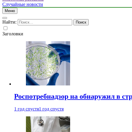
Случайные новости
Меню
Найти:
Заголовки
Роспотребнадзор на обнаружил в ст
1 год спустя
1 год спустя