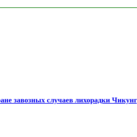
ране завозных случаев лихорадки Чикун