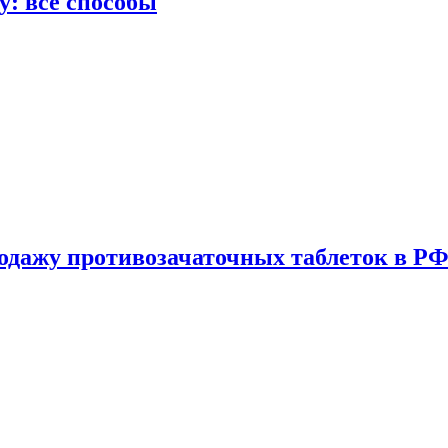
у: все способы
одажу противозачаточных таблеток в РФ