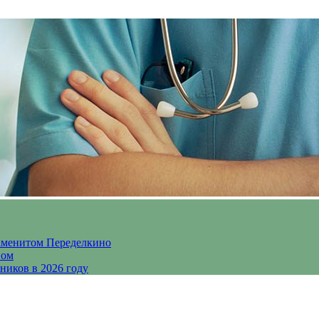
аменитом Переделкино
ном
ников в 2026 году