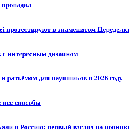
е пропадал
i протестируют в знаменитом Переделк
в с интересным дизайном
 и разъёмом для наушников в 2026 году
 все способы
хали в Россию: первый взгляд на новинк