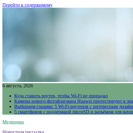
Перейти к содержимому
6 августа, 2026
Куда ставить роутер, чтобы Wi-Fi не пропадал
Камеры нового фотофлагмана Huawei протестируют в зн
Выбираем глазами: 5 Wi-Fi-роутеров с интересным дизай
5 смартфонов с поддержкой microSD и разъёмом для науш
Медицина
Новостная рассылка