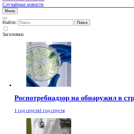
Случайные новости
Меню
Найти:
Заголовки
Роспотребнадзор на обнаружил в ст
1 год спустя
1 год спустя