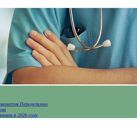
аменитом Переделкино
ном
ников в 2026 году