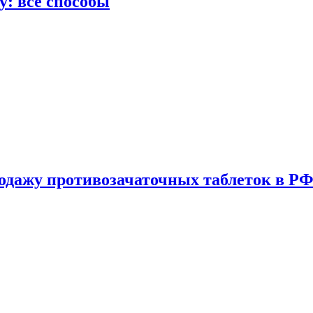
у: все способы
одажу противозачаточных таблеток в РФ