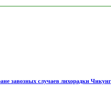
ране завозных случаев лихорадки Чикун