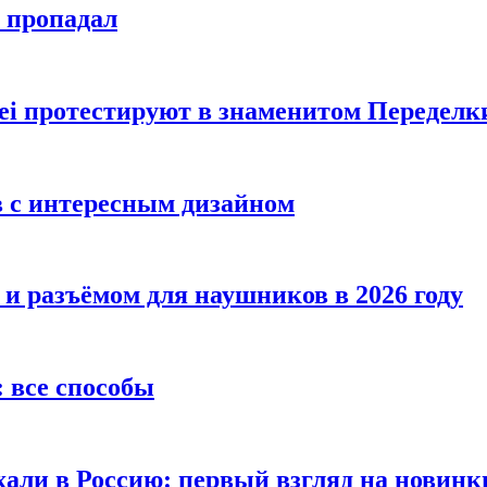
е пропадал
i протестируют в знаменитом Переделк
в с интересным дизайном
 и разъёмом для наушников в 2026 году
 все способы
хали в Россию: первый взгляд на новинк