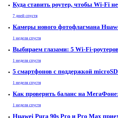
Куда ставить роутер, чтобы Wi-Fi н
7 дней спустя
Камеры нового фотофлагмана Huawe
1 неделя спустя
Выбираем глазами: 5 Wi-Fi-роутеро
1 неделя спустя
5 смартфонов с поддержкой microSD
1 неделя спустя
Как проверить баланс на МегаФоне:
1 неделя спустя
Huawei Pura 90s Pro и Pro Max прие