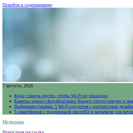
Перейти к содержимому
7 августа, 2026
Куда ставить роутер, чтобы Wi-Fi не пропадал
Камеры нового фотофлагмана Huawei протестируют в зн
Выбираем глазами: 5 Wi-Fi-роутеров с интересным дизай
5 смартфонов с поддержкой microSD и разъёмом для науш
Медицина
Новостная рассылка